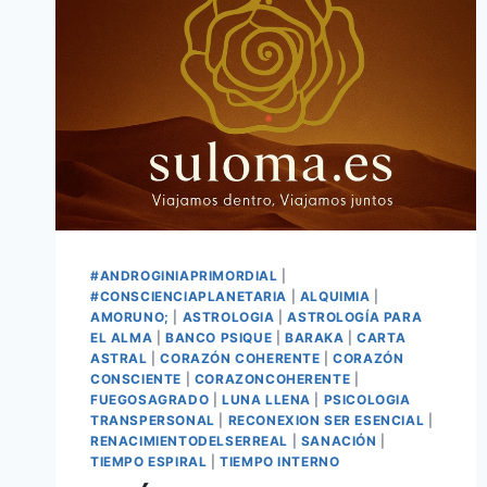
#ANDROGINIAPRIMORDIAL
|
#CONSCIENCIAPLANETARIA
|
ALQUIMIA
|
AMORUNO;
|
ASTROLOGIA
|
ASTROLOGÍA PARA
EL ALMA
|
BANCO PSIQUE
|
BARAKA
|
CARTA
ASTRAL
|
CORAZÓN COHERENTE
|
CORAZÓN
CONSCIENTE
|
CORAZONCOHERENTE
|
FUEGOSAGRADO
|
LUNA LLENA
|
PSICOLOGIA
TRANSPERSONAL
|
RECONEXION SER ESENCIAL
|
RENACIMIENTODELSERREAL
|
SANACIÓN
|
TIEMPO ESPIRAL
|
TIEMPO INTERNO