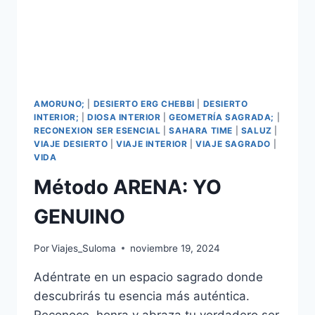
AMORUNO;
|
DESIERTO ERG CHEBBI
|
DESIERTO
INTERIOR;
|
DIOSA INTERIOR
|
GEOMETRÍA SAGRADA;
|
RECONEXION SER ESENCIAL
|
SAHARA TIME
|
SALUZ
|
VIAJE DESIERTO
|
VIAJE INTERIOR
|
VIAJE SAGRADO
|
VIDA
Método ARENA: YO
GENUINO
Por
Viajes_Suloma
noviembre 19, 2024
Adéntrate en un espacio sagrado donde
descubrirás tu esencia más auténtica.
Reconoce, honra y abraza tu verdadero ser