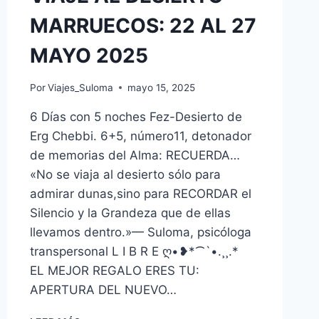
MARRUECOS: 22 AL 27
MAYO 2025
Por
Viajes_Suloma
mayo 15, 2025
6 Días con 5 noches Fez-Desierto de
Erg Chebbi. 6+5, número11, detonador
de memorias del Alma: RECUERDA…
«No se viaja al desierto sólo para
admirar dunas,sino para RECORDAR el
Silencio y la Grandeza que de ellas
llevamos dentro.»— Suloma, psicóloga
transpersonal L I B R E ღ•❥*⁀`•.¸¸.*
EL MEJOR REGALO ERES TU:
APERTURA DEL NUEVO…