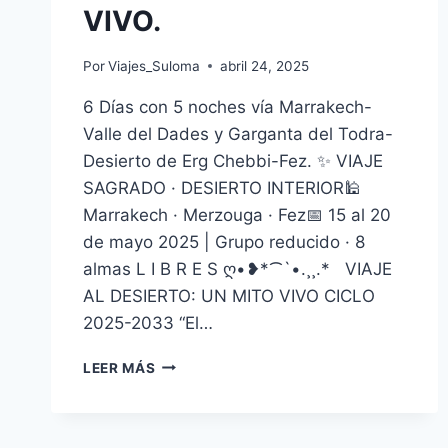
VIVO.
Por
Viajes_Suloma
abril 24, 2025
6 Días con 5 noches vía Marrakech-
Valle del Dades y Garganta del Todra-
Desierto de Erg Chebbi-Fez. ✨ VIAJE
SAGRADO · DESIERTO INTERIOR🕌
Marrakech · Merzouga · Fez📅 15 al 20
de mayo 2025 | Grupo reducido · 8
almas L I B R E S ღ•❥*⁀`•.¸¸.* VIAJE
AL DESIERTO: UN MITO VIVO CICLO
2025-2033 “El…
LEER MÁS