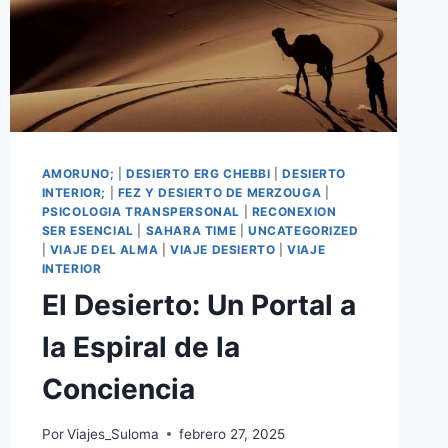
AMORUNO;
|
DESIERTO ERG CHEBBI
|
DESIERTO
INTERIOR;
|
FEZ Y DESIERTO DE MERZOUGA
|
PSICOLOGIA TRANSPERSONAL
|
RECONEXION
SER ESENCIAL
|
SAHARA TIME
|
UNCATEGORIZED
|
VIAJE DEL ALMA
|
VIAJE DESIERTO
|
VIAJE
INTERIOR
El Desierto: Un Portal a
la Espiral de la
Conciencia
Por
Viajes_Suloma
febrero 27, 2025