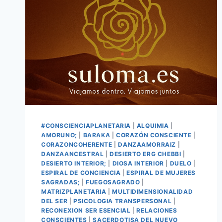
#CONSCIENCIAPLANETARIA
|
ALQUIMIA
|
AMORUNO;
|
BARAKA
|
CORAZÓN CONSCIENTE
|
CORAZONCOHERENTE
|
DANZAAMORRAIZ
|
DANZAANCESTRAL
|
DESIERTO ERG CHEBBI
|
DESIERTO INTERIOR;
|
DIOSA INTERIOR
|
DUELO
|
ESPIRAL DE CONCIENCIA
|
ESPIRAL DE MUJERES
SAGRADAS;
|
FUEGOSAGRADO
|
MATRIZPLANETARIA
|
MULTIDIMENSIONALIDAD
DEL SER
|
PSICOLOGIA TRANSPERSONAL
|
RECONEXION SER ESENCIAL
|
RELACIONES
CONSCIENTES
|
SACERDOTISA DEL NUEVO