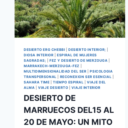
DESIERTO ERG CHEBBI
|
DESIERTO INTERIOR;
|
DIOSA INTERIOR
|
ESPIRAL DE MUJERES
SAGRADAS;
|
FEZ Y DESIERTO DE MERZOUGA
|
MARRAKECH-MERZOUGA-FEZ
|
MULTIDIMENSIONALIDAD DEL SER
|
PSICOLOGIA
TRANSPERSONAL
|
RECONEXION SER ESENCIAL
|
SAHARA TIME
|
TIEMPO ESPIRAL
|
VIAJE DEL
ALMA
|
VIAJE DESIERTO
|
VIAJE INTERIOR
DESIERTO DE
MARRUECOS DEL15 AL
20 DE MAYO: UN MITO