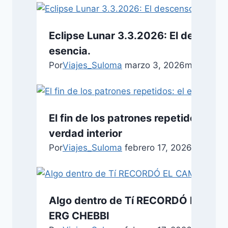
Eclipse Lunar 3.3.2026: El descens
esencia.
Por
Viajes_Suloma
marzo 3, 2026
marzo 3, 
El fin de los patrones repetidos: el ec
verdad interior
Por
Viajes_Suloma
febrero 17, 2026
febrero 
Algo dentro de Tí RECORDÓ EL CA
ERG CHEBBI