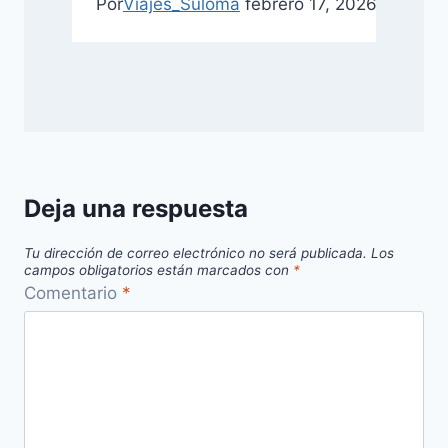
Por
Viajes_Suloma
febrero 17, 2026
febrero 
Deja una respuesta
Tu dirección de correo electrónico no será publicada.
Los
campos obligatorios están marcados con
*
Comentario
*