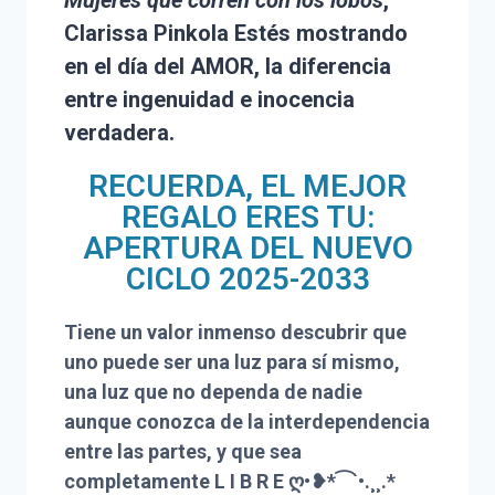
Mujeres que corren con los lobos
,
Clarissa Pinkola Estés mostrando
en el día del AMOR, la diferencia
entre
ingenuidad e inocencia
verdadera.
RECUERDA, EL MEJOR
REGALO ERES TU:
APERTURA DEL NUEVO
CICLO 2025-2033
Tiene un valor inmenso descubrir que
uno puede ser una luz para sí mismo,
una luz que no dependa de nadie
aunque conozca de la interdependencia
entre las partes, y que sea
completamente L I B R E ღ•❥*⁀`•.¸¸.*