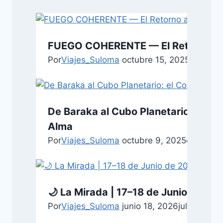
FUEGO COHERENTE — El Retorno al
Por
Viajes_Suloma
octubre 15, 2025
octubre
De Baraka al Cubo Planetario: el Co
Alma
Por
Viajes_Suloma
octubre 9, 2025
octubre 
🌙 La Mirada | 17–18 de Junio de 20
Por
Viajes_Suloma
junio 18, 2026
julio 18, 2