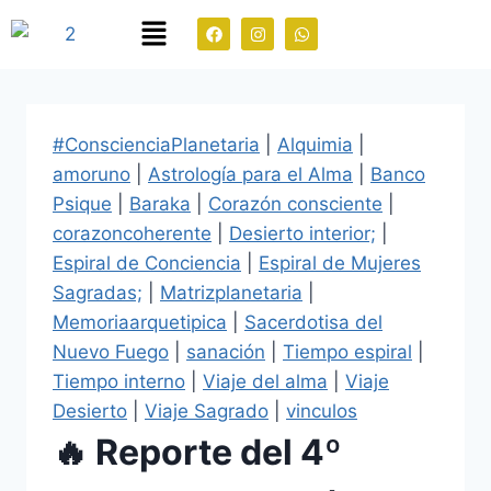
#ConscienciaPlanetaria
|
Alquimia
|
amoruno
|
Astrología para el Alma
|
Banco
Psique
|
Baraka
|
Corazón consciente
|
corazoncoherente
|
Desierto interior;
|
Espiral de Conciencia
|
Espiral de Mujeres
Sagradas;
|
Matrizplanetaria
|
Memoriaarquetipica
|
Sacerdotisa del
Nuevo Fuego
|
sanación
|
Tiempo espiral
|
Tiempo interno
|
Viaje del alma
|
Viaje
Desierto
|
Viaje Sagrado
|
vinculos
🔥 Reporte del 4º