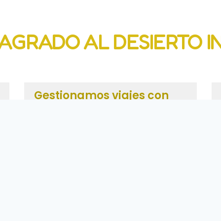
SAGRADO AL DESIERTO I
Gestionamos viajes con
alma:
Te ayudamos a crear y sostener la
energía individual que te adentre en la
introspección y el viaje consciente, sin
menoscabar los espacios de gozo,
disfrute y placer del privilegiado entorno
del desierto, la cultura y sus gentes.