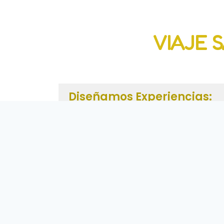
VIAJE 
Diseñamos Experiencias:
Creamos un viaje a tu medida,
adaptadas a tus necesidades y
objetivos del grupo. La experiencia es
personalizada y dirigida a grupos
reducidos máximo 8 personas. Si tenéis
planeado vuestra salida al desierto con
propósito....Contáctanos.