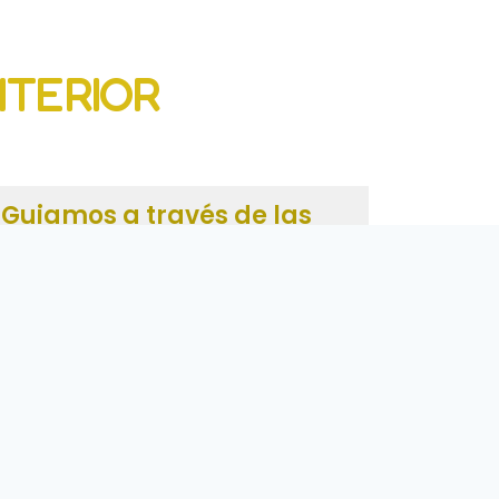
NTERIOR
Guiamos a través de las
rutas hasta destino:
Guiamos y acompañamos la
organización del viaje externo e interno.
Proporcionamos apoyo, gestión y
coordinación del grupo y de los procesos
individuales para hacer de la experiencia
un viaje para RECORDAR.