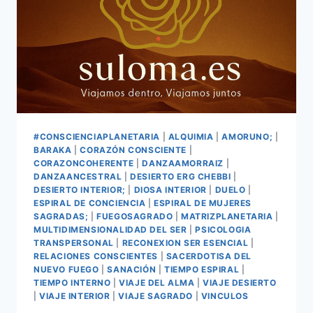
#CONSCIENCIAPLANETARIA
|
ALQUIMIA
|
AMORUNO;
|
BARAKA
|
CORAZÓN CONSCIENTE
|
CORAZONCOHERENTE
|
DANZAAMORRAIZ
|
DANZAANCESTRAL
|
DESIERTO ERG CHEBBI
|
DESIERTO INTERIOR;
|
DIOSA INTERIOR
|
DUELO
|
ESPIRAL DE CONCIENCIA
|
ESPIRAL DE MUJERES
SAGRADAS;
|
FUEGOSAGRADO
|
MATRIZPLANETARIA
|
MULTIDIMENSIONALIDAD DEL SER
|
PSICOLOGIA
TRANSPERSONAL
|
RECONEXION SER ESENCIAL
|
RELACIONES CONSCIENTES
|
SACERDOTISA DEL
NUEVO FUEGO
|
SANACIÓN
|
TIEMPO ESPIRAL
|
TIEMPO INTERNO
|
VIAJE DEL ALMA
|
VIAJE DESIERTO
|
VIAJE INTERIOR
|
VIAJE SAGRADO
|
VINCULOS