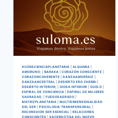
#CONSCIENCIAPLANETARIA
|
ALQUIMIA
|
AMORUNO;
|
BARAKA
|
CORAZÓN CONSCIENTE
|
CORAZONCOHERENTE
|
DANZAAMORRAIZ
|
DANZAANCESTRAL
|
DESIERTO ERG CHEBBI
|
DESIERTO INTERIOR;
|
DIOSA INTERIOR
|
DUELO
|
ESPIRAL DE CONCIENCIA
|
ESPIRAL DE MUJERES
SAGRADAS;
|
FUEGOSAGRADO
|
MATRIZPLANETARIA
|
MULTIDIMENSIONALIDAD
DEL SER
|
PSICOLOGIA TRANSPERSONAL
|
RECONEXION SER ESENCIAL
|
RELACIONES
CONSCIENTES
|
SACERDOTISA DEL NUEVO