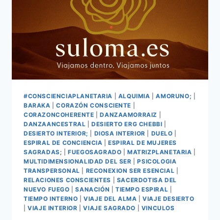
#CONSCIENCIAPLANETARIA
|
ALQUIMIA
|
AMORUNO;
|
BARAKA
|
CORAZÓN CONSCIENTE
|
CORAZONCOHERENTE
|
DANZAAMORRAIZ
|
DANZAANCESTRAL
|
DESIERTO ERG CHEBBI
|
DESIERTO INTERIOR;
|
DIOSA INTERIOR
|
DUELO
|
ESPIRAL DE CONCIENCIA
|
ESPIRAL DE MUJERES
SAGRADAS;
|
FUEGOSAGRADO
|
MATRIZPLANETARIA
|
MULTIDIMENSIONALIDAD DEL SER
|
PSICOLOGIA
TRANSPERSONAL
|
RECONEXION SER ESENCIAL
|
RELACIONES CONSCIENTES
|
SACERDOTISA DEL
NUEVO FUEGO
|
SANACIÓN
|
TIEMPO ESPIRAL
|
TIEMPO INTERNO
|
VIAJE DEL ALMA
|
VIAJE DESIERTO
|
VIAJE INTERIOR
|
VIAJE SAGRADO
|
VINCULOS