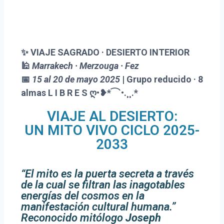
✨
VIAJE SAGRADO · DESIERTO INTERIOR
🕌
Marrakech · Merzouga · Fez
📅
15 al 20 de mayo 2025
| Grupo reducido · 8
almas L I B R E S ღ•❥*⁀`•.¸¸.*
VIAJE AL DESIERTO:
UN MITO VIVO CICLO 2025-
2033
“El mito es la puerta secreta a través
de la cual se filtran las inagotables
energías del cosmos en la
manifestación cultural humana.”
R
econocido mitólogo
Joseph