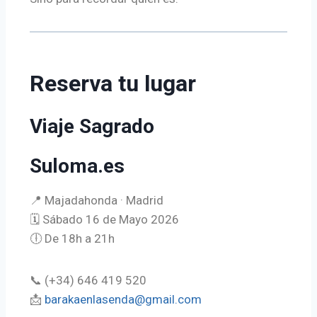
Reserva tu lugar
Viaje Sagrado
Suloma.es
📍 Majadahonda · Madrid
🗓 Sábado 16 de Mayo 2026
🕕 De 18h a 21h
📞 (+34) 646 419 520
📩
barakaenlasenda@gmail.com