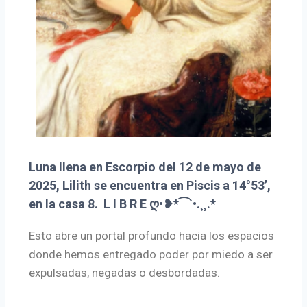
Luna llena en Escorpio del 12 de mayo de
2025, Lilith se encuentra en Piscis a 14°53’,
en la casa 8. L I B R E ღ•❥*⁀`•.¸¸.*
Esto abre un portal profundo hacia los espacios
donde hemos entregado poder por miedo a ser
expulsadas, negadas o desbordadas.