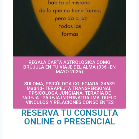
REGALA CARTA ASTROLÓGICA COMO
BRÚJULA EN TU VIAJE DEL ALMA (33€ -EN
MAYO 2025)
SULOMA, PSICÓLOGA COLEGIADA. 34639
Madrid- TERAPEUTA TRANSPERSONAL.
PPSICOLOGA JUNGIANA. TERAPIA DE
PAREJA . PAREJA INTERNATRAUMA. DUELO.
VINCULOS Y RELACIONES CONSCIENTES
RESERVA TU CONSULTA
ONLINE o PRESENCIAL